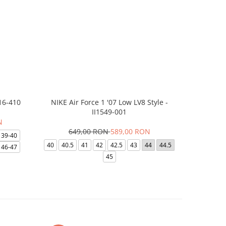
16-410
NIKE Air Force 1 '07 Low LV8 Style -
Saboti Cr
II1549-001
N
649,00 RON
589,00 RON
32
39-40
40
40.5
41
42
42.5
43
44
44.5
48-49
46-47
45