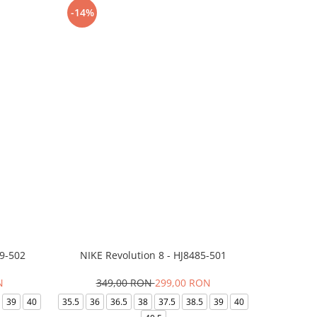
-14%
-24%
99-502
NIKE Revolution 8 - HJ8485-501
Saboti 
N
349,00 RON
299,00 RON
32
39
40
35.5
36
36.5
38
37.5
38.5
39
40
36-