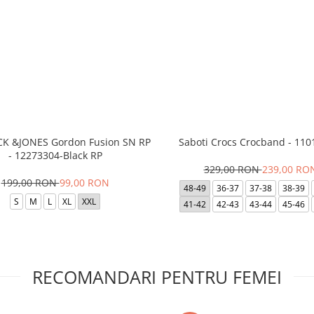
ACK &JONES Gordon Fusion SN RP
Saboti Crocs Crocband - 110
- 12273304-Black RP
329,00 RON
239,00 RO
199,00 RON
99,00 RON
48-49
36-37
37-38
38-39
S
M
L
XL
XXL
41-42
42-43
43-44
45-46
RECOMANDARI PENTRU FEMEI