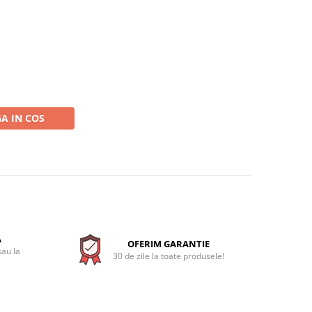
A IN COS
A
OFERIM GARANTIE
sau la
30 de zile la toate produsele!