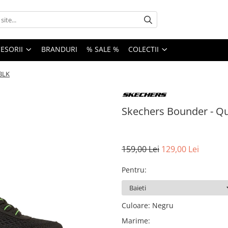
ESORII
BRANDURI
% SALE %
COLECTII
BLK
Skechers Bounder - Q
159,00 Lei
129,00 Lei
Pentru
:
Culoare
:
Negru
Marime
: