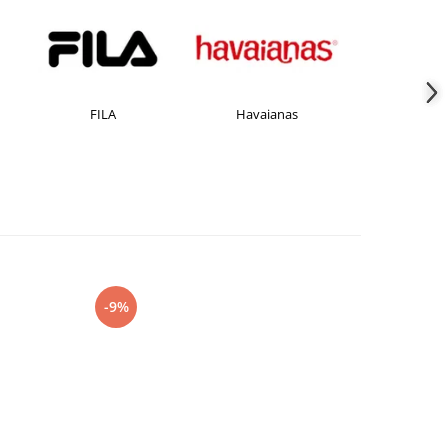
FILA
Havaianas
JACK &JONES
-9%
-27%