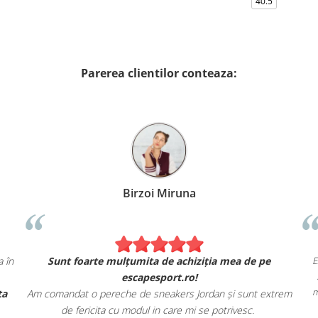
40.5
Parerea clientilor conteaza:
cu
Birzoi Miruna
 și arată exact ca în
Sunt foarte mulțumita de achiziția me
escapesport.ro!
ea rapidă și oferta
Am comandat o pereche de sneakers Jordan și
de fericita cu modul in care mi se potri