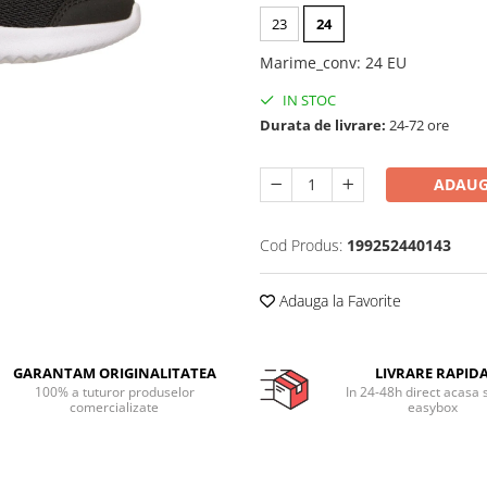
23
24
Marime_conv
:
24 EU
IN STOC
Durata de livrare:
24-72 ore
ADAUG
Cod Produs:
199252440143
Adauga la Favorite
GARANTAM ORIGINALITATEA
LIVRARE RAPID
100% a tuturor produselor
In 24-48h direct acasa 
comercializate
easybox