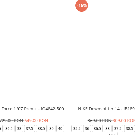
-16%
r Force 1 '07 Prem+ - IO4842-500
NIKE Downshifter 14 - IB18
729,00 RON
649,00 RON
369,00 RON
309,00 RO
6
36.5
38
37.5
38.5
39
40
35.5
36
36.5
38
37.5
38.5