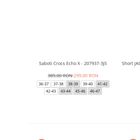
Saboti Crocs Echo X - 207937-3J5
Short J
389,00 RON
299,00 RON
36-37
37-38
38-39
39-40
41-42
42-43
43-44
45-46
46-47