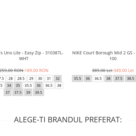
s Uno Lite - Easy Zip - 310387L-
NIKE Court Borough Mid 2 GS -
WHT
100
259,00 RON
189,00 RON
389,00 Lei
349,00 Lei
7.5
28
28.5
29
30
31
32
35.5
36
36.5
38
37.5
38.5
.5
34
35
35.5
36
36.5
38
37
37.5
39
39.5
ALEGE-TI BRANDUL PREFERAT: