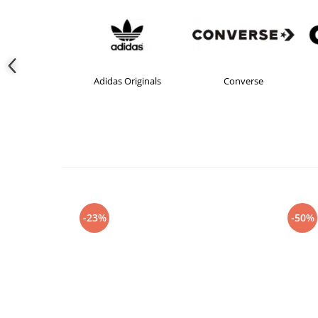
Adidas Originals
Converse
crocs
-23%
-50%