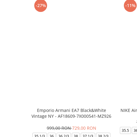
-27%
-11%
Emporio Armani EA7 Black&White
NIKE Ai
Vintage NY - AF18609-7X000541-MZ926
999,00 RON
729,00 RON
35.5
3
35.1/3
36
36.2/3
38
37.1/3
38.2/3