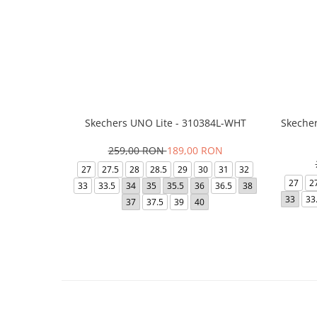
Skechers UNO Lite - 310384L-WHT
Skecher
259,00 RON
189,00 RON
27
27.5
28
28.5
29
30
31
32
27
2
33
33.5
34
35
35.5
36
36.5
38
33
33
37
37.5
39
40