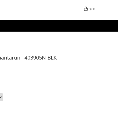
0,00
uantarun - 403905N-BLK