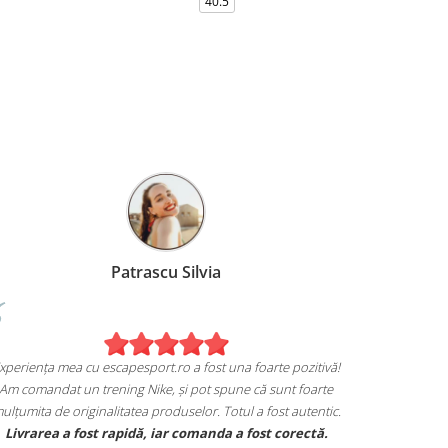
40.5
Patrascu Silvia
Experiența mea cu escapesport.ro a fost una foarte pozitiv
a de pe
Am comandat un trening Nike, și pot spune că sunt foart
mulțumita de originalitatea produselor. Totul a fost autenti
 sunt extrem
Livrarea a fost rapidă, iar comanda a fost corectă.
vesc.