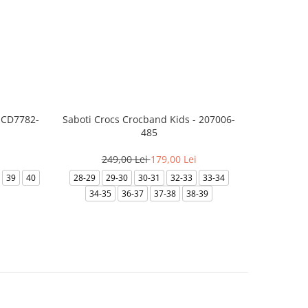
 CD7782-
Saboti Crocs Crocband Kids - 207006-
Skechers 
485
249,00 Lei
179,00 Lei
20
39
40
28-29
29-30
30-31
32-33
33-34
27
27.5
34-35
36-37
37-38
38-39
33
33.5