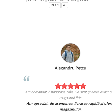
39.1/3
40
s Anghel
Alexandru Pet
s de achiziția mea de pe
Am comandat 2 hanorace Nike. Se simt
sport.ro!
magazinul fizic.
sneakers JORDAN, și sunt cu
Am apreciat, de asemenea, livrar
nat de calitatea lor.
magazinului.