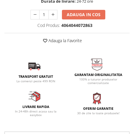
Durata de livrare:
24-72 ore
ADAUGA IN COS
Cod Produs:
4064044072863
Adauga la Favorite
GARANTAM ORIGINALITATEA
TRANSPORT GRATUIT
100% a tuturor produselor
La comenzi peste 499 RON
comercializate
LIVRARE RAPIDA
OFERIM GARANTIE
In 24-48h direct acasa sau la
30 de zile la toate produsele!
easybox