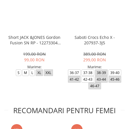
Short JACK &JONES Gordon
Saboti Crocs Echo X -
Fusion SN RP - 12273304-
207937-3J5
Black RP
199,00 RON
389,00 RON
99,00 RON
299,00 RON
Marime:
Marime:
S
M
L
XL
XXL
36-37
37-38
38-39
39-40
41-42
42-43
43-44
45-46
46-47
RECOMANDARI PENTRU FEMEI