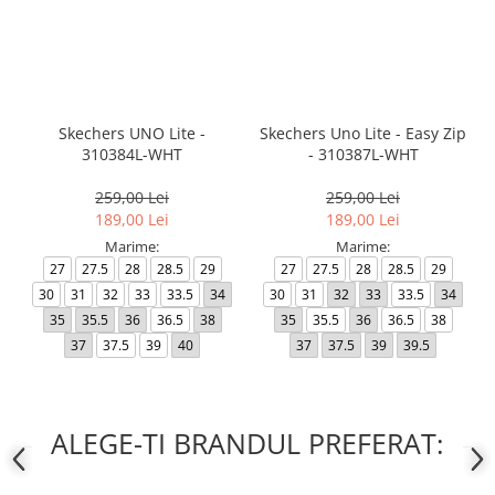
Skechers UNO Lite -
Skechers Uno Lite - Easy Zip
310384L-WHT
- 310387L-WHT
259,00 Lei
259,00 Lei
189,00 Lei
189,00 Lei
Marime:
Marime:
27
27.5
28
28.5
29
27
27.5
28
28.5
29
30
31
32
33
33.5
34
30
31
32
33
33.5
34
35
35.5
36
36.5
38
35
35.5
36
36.5
38
37
37.5
39
40
37
37.5
39
39.5
ALEGE-TI BRANDUL PREFERAT: