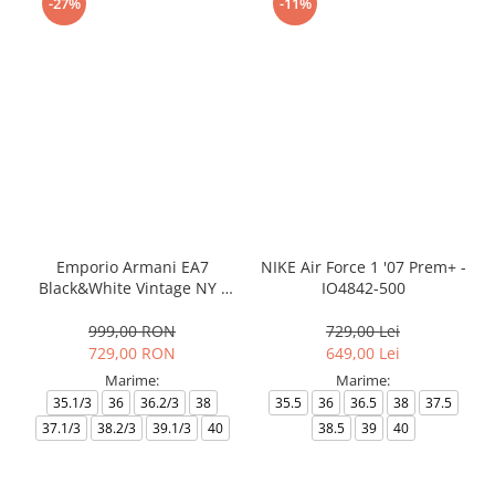
-27%
-11%
Emporio Armani EA7
NIKE Air Force 1 '07 Prem+ -
Black&White Vintage NY -
IO4842-500
AF18609-7X000541-MZ926
999,00 RON
729,00 Lei
729,00 RON
649,00 Lei
Marime:
Marime:
35.1/3
36
36.2/3
38
35.5
36
36.5
38
37.5
37.1/3
38.2/3
39.1/3
40
38.5
39
40