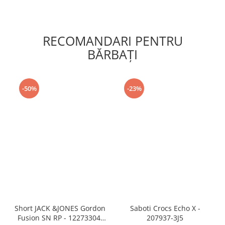
RECOMANDARI PENTRU
BĂRBAŢI
-50%
-23%
Short JACK &JONES Gordon
Saboti Crocs Echo X -
Fusion SN RP - 12273304-
207937-3J5