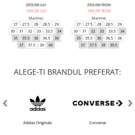
259,00 Lei
259,00 RON
189,00 Lei
189,00 RON
Marime:
Marime:
27
27.5
28
28.5
29
27
27.5
28
28.5
29
30
31
32
33
33.5
34
30
31
32
33
33.5
34
35
35.5
36
36.5
38
35
35.5
36
36.5
38
37
37.5
39
40
37
37.5
39
39.5
ALEGE-TI BRANDUL PREFERAT:
Adidas Originals
Converse