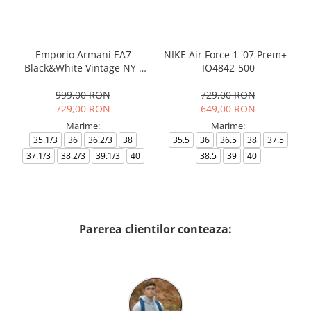
Emporio Armani EA7
NIKE Air Force 1 '07 Prem+ -
Black&White Vintage NY -
IO4842-500
AF18609-7X000541-MZ926
999,00 RON
729,00 RON
729,00 RON
649,00 RON
Marime:
Marime:
35.1/3
36
36.2/3
38
35.5
36
36.5
38
37.5
37.1/3
38.2/3
39.1/3
40
38.5
39
40
Parerea clientilor conteaza: