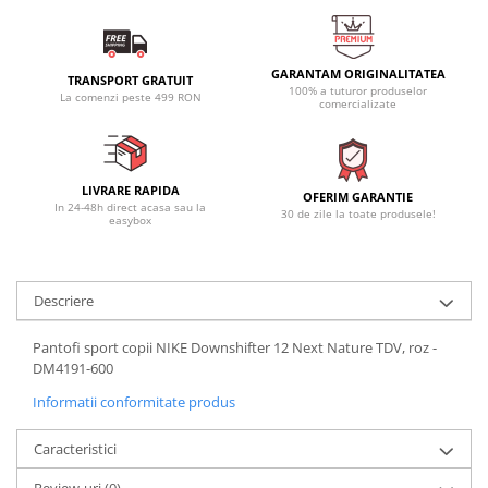
GARANTAM ORIGINALITATEA
TRANSPORT GRATUIT
100% a tuturor produselor
La comenzi peste 499 RON
comercializate
LIVRARE RAPIDA
OFERIM GARANTIE
In 24-48h direct acasa sau la
30 de zile la toate produsele!
easybox
Descriere
Pantofi sport copii NIKE Downshifter 12 Next Nature TDV, roz -
DM4191-600
Informatii conformitate produs
Caracteristici