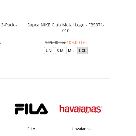
3-Pack -
Sapca NIKE Club Metal Logo - FB5371-
Boxeri JAC
010
per
N
149,00 Lei
109,00 Lei
UNI
S-M
M-L
L-XL
FILA
Havaianas
JACK &JO