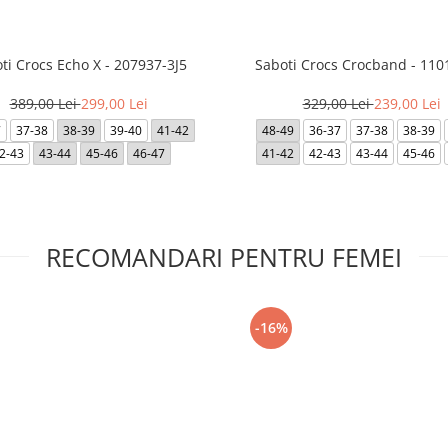
ti Crocs Echo X - 207937-3J5
Saboti Crocs Crocband - 110
389,00 Lei
299,00 Lei
329,00 Lei
239,00 Lei
7
37-38
38-39
39-40
41-42
48-49
36-37
37-38
38-39
2-43
43-44
45-46
46-47
41-42
42-43
43-44
45-46
RECOMANDARI PENTRU FEMEI
-16%