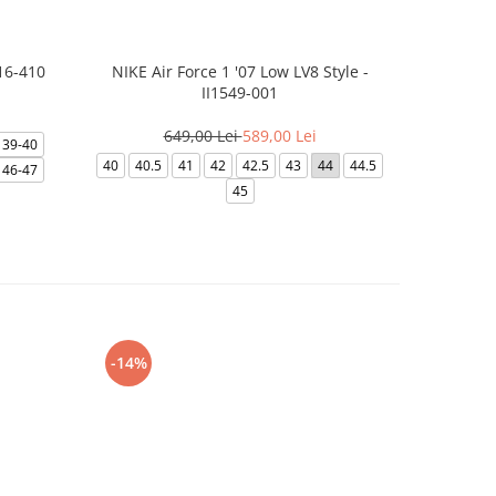
16-410
NIKE Air Force 1 '07 Low LV8 Style -
NIKE
II1549-001
3
649,00 Lei
589,00 Lei
39-40
39
40
40
40.5
41
42
42.5
43
44
44.5
46-47
45
-14%
-24%