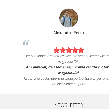
Alexandru Petcu
ea de pe
Am comandat 2 hanorace Nike. Se simt și arată exact ca
magazinul fizic.
i sunt cu
Am apreciat, de asemenea, livrarea rapidă și ofer
r.
magazinului.
te detaliile
Recomand cu încredere escapesport.ro tuturor pasionați
de încălțăminte sport!
NEWSLETTER