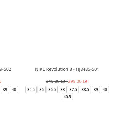
99-502
NIKE Revolution 8 - HJ8485-501
Saboti 
N
349,00 Lei
299,00 Lei
3
39
40
35.5
36
36.5
38
37.5
38.5
39
40
36-
40.5