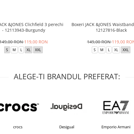
JACK &JONES Clichfield 3 perechi
Boxeri JACK &JONES Waistband 
- 12113943-Burgundy
12127816-Black
149,00 RON
119,00 RON
149,00 RON
119,00 RO
S
M
L
XL
XXL
S
M
L
XL
XXL
ALEGE-TI BRANDUL PREFERAT:
crocs
Desigual
Emporio Armani