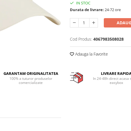
IN STOC
Durata de livrare:
24-72 ore
ADAUG
Cod Produs:
4067983508028
Adauga la Favorite
GARANTAM ORIGINALITATEA
LIVRARE RAPID
100% a tuturor produselor
In 24-48h direct acasa 
comercializate
easybox