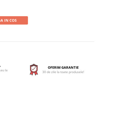
A IN COS
A
OFERIM GARANTIE
sau la
30 de zile la toate produsele!