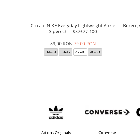
Ciorapi NIKE Everyday Lightweight Ankle
Boxeri 
3 perechi - SX7677-100
89,00 RON
79,00 RON
34-38
38-42
42-46
46-50
didas
Adidas Originals
Converse