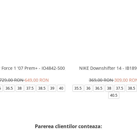
r Force 1 '07 Prem+ - IO4842-500
NIKE Downshifter 14 - IB18
729,00 RON
649,00 RON
369,00 RON
309,00 RO
6
36.5
38
37.5
38.5
39
40
35.5
36
36.5
38
37.5
38.5
40.5
Parerea clientilor conteaza: