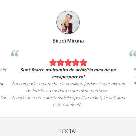
Birzoi Miruna
E
 în
Sunt foarte mulțumita de achiziția mea de pe
escapesport.ro!
m
ta
Am comandat o pereche de sneakers Jordan și sunt extrem
de fericita cu modul in care mi se potrivesc.
lor
Aceștia au toate caracteristicile specifice mărcii, iar calitatea
este excelentă.
SOCIAL