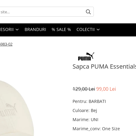
ESORII
BRANDURI
% SALE %
COLECTII
5983-02
Sapca PUMA Essentials
129,00 Lei
99,00 Lei
Pentru
:
BARBATI
Culoare
:
Bej
Marime
:
UNI
Marime_conv
:
One Size