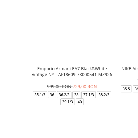
Emporio Armani EA7 Black&White
NIKE Ai
Vintage NY - AF18609-7X000541-MZ926
999,00 RON
729,00 RON
35.5
3
35.1/3
36
36.2/3
38
37.1/3
38.2/3
39.1/3
40