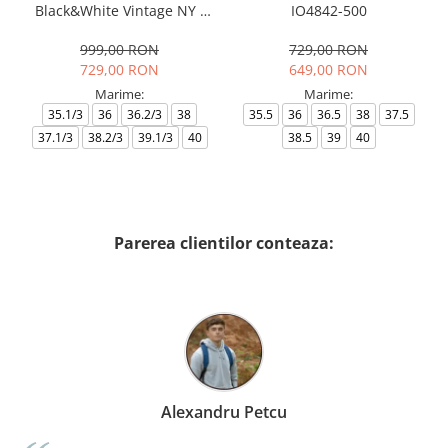
Black&White Vintage NY -
IO4842-500
AF18609-7X000541-MZ926
999,00 RON
729,00 RON
729,00 RON
649,00 RON
Marime:
Marime:
35.1/3
36
36.2/3
38
35.5
36
36.5
38
37.5
37.1/3
38.2/3
39.1/3
40
38.5
39
40
Parerea clientilor conteaza:
Alexandru Petcu