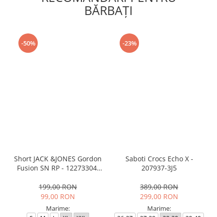
BĂRBAŢI
-50%
-23%
Short JACK &JONES Gordon
Saboti Crocs Echo X -
Fusion SN RP - 12273304-
207937-3J5
Black RP
199,00 RON
389,00 RON
99,00 RON
299,00 RON
Marime:
Marime: