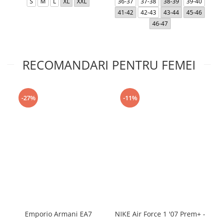
S
M
L
XL
XXL
36-37
37-38
38-39
39-40
41-42
42-43
43-44
45-46
46-47
RECOMANDARI PENTRU FEMEI
-27%
-11%
Emporio Armani EA7
NIKE Air Force 1 '07 Prem+ -