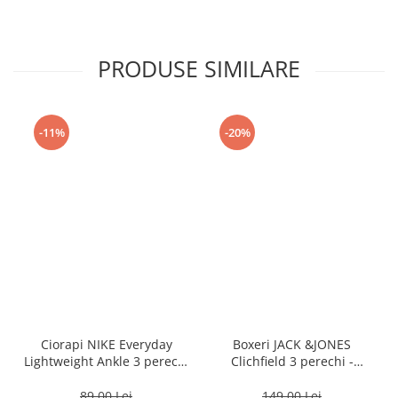
PRODUSE SIMILARE
-11%
-20%
Ciorapi NIKE Everyday
Boxeri JACK &JONES
Lightweight Ankle 3 perechi
Clichfield 3 perechi -
- SX7677-100
12113943-Burgundy
89,00 Lei
149,00 Lei