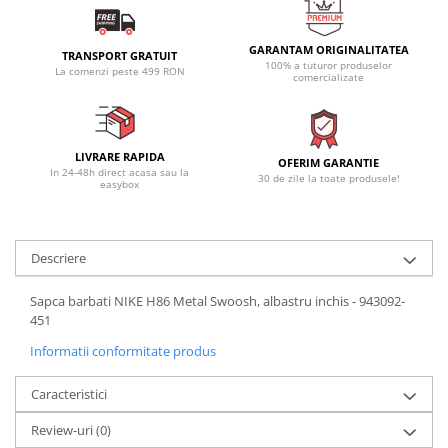
GARANTAM ORIGINALITATEA
TRANSPORT GRATUIT
100% a tuturor produselor
La comenzi peste 499 RON
comercializate
LIVRARE RAPIDA
OFERIM GARANTIE
In 24-48h direct acasa sau la
30 de zile la toate produsele!
easybox
Descriere
Sapca barbati NIKE H86 Metal Swoosh, albastru inchis - 943092-
451
Informatii conformitate produs
Caracteristici
Review-uri
(0)