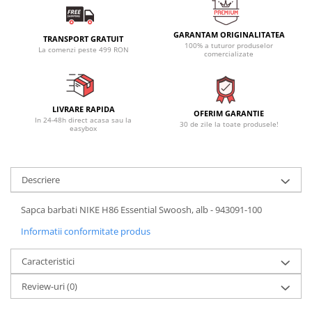
GARANTAM ORIGINALITATEA
TRANSPORT GRATUIT
100% a tuturor produselor
La comenzi peste 499 RON
comercializate
LIVRARE RAPIDA
OFERIM GARANTIE
In 24-48h direct acasa sau la
30 de zile la toate produsele!
easybox
Descriere
Sapca barbati NIKE H86 Essential Swoosh, alb - 943091-100
Informatii conformitate produs
Caracteristici
Review-uri
(0)