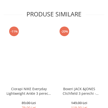
PRODUSE SIMILARE
-11%
-20%
Ciorapi NIKE Everyday
Boxeri JACK &JONES
Lightweight Ankle 3 perechi
Clichfield 3 perechi -
- SX7677-100
12113943-Burgundy
89,00 Lei
149,00 Lei
79,00 Lei
119,00 Lei