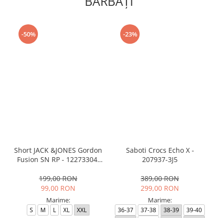
BĂRBAŢI
-50%
-23%
Short JACK &JONES Gordon
Saboti Crocs Echo X -
Fusion SN RP - 12273304-
207937-3J5
Black RP
199,00 RON
389,00 RON
99,00 RON
299,00 RON
Marime:
Marime:
S
M
L
XL
XXL
36-37
37-38
38-39
39-40