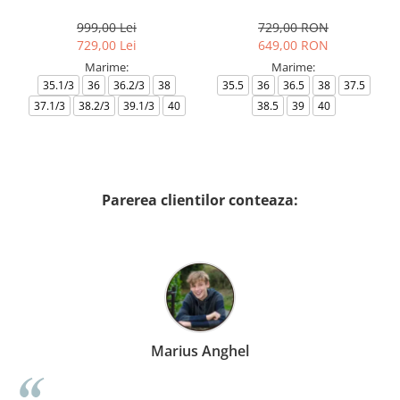
AF18609-7X000541-MZ926
999,00 Lei
729,00 RON
729,00 Lei
649,00 RON
Marime:
Marime:
35.1/3
36
36.2/3
38
35.5
36
36.5
38
37.5
37.1/3
38.2/3
39.1/3
40
38.5
39
40
Parerea clientilor conteaza:
Marius Anghel