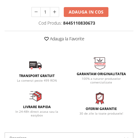
ADAUGA IN COS
Cod Produs:
8445110830673
Adauga la Favorite
GARANTAM ORIGINALITATEA
TRANSPORT GRATUIT
100% a tuturor produselor
La comenzi peste 499 RON
comercializate
LIVRARE RAPIDA
OFERIM GARANTIE
In 24-48h direct acasa sau la
30 de zile la toate produsele!
easybox