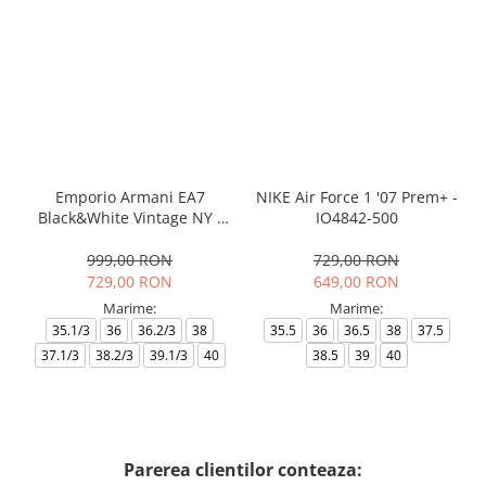
Emporio Armani EA7
NIKE Air Force 1 '07 Prem+ -
Black&White Vintage NY -
IO4842-500
AF18609-7X000541-MZ926
999,00 RON
729,00 RON
729,00 RON
649,00 RON
Marime:
Marime:
35.1/3
36
36.2/3
38
35.5
36
36.5
38
37.5
37.1/3
38.2/3
39.1/3
40
38.5
39
40
Parerea clientilor conteaza: