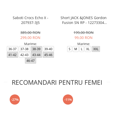
Saboti Crocs Echo X -
Short JACK &JONES Gordon
207937-3J5
Fusion SN RP - 12273304-
Black RP
389,00 RON
199,00 RON
299,00 RON
99,00 RON
Marime:
Marime:
36-37
37-38
38-39
39-40
S
M
L
XL
XXL
41-42
42-43
43-44
45-46
46-47
RECOMANDARI PENTRU FEMEI
-27%
-11%