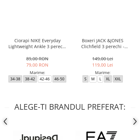
Ciorapi NIKE Everyday
Boxeri JACK &JONES
Lightweight Ankle 3 perechi
Clichfield 3 perechi -
- SX7677-100
12113943-Burgundy
89,00 RON
149,00 Lei
79,00 RON
119,00 Lei
Marime:
Marime:
34-38
38-42
42-46
46-50
S
M
L
XL
XXL
ALEGE-TI BRANDUL PREFERAT: