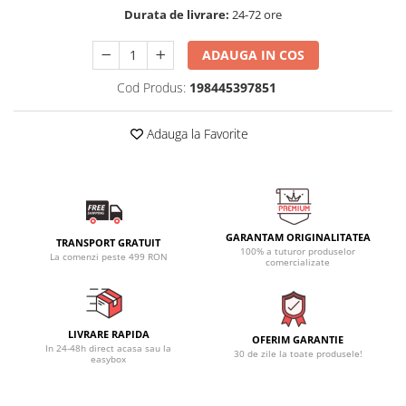
Durata de livrare:
24-72 ore
ADAUGA IN COS
Cod Produs:
198445397851
Adauga la Favorite
GARANTAM ORIGINALITATEA
TRANSPORT GRATUIT
100% a tuturor produselor
La comenzi peste 499 RON
comercializate
LIVRARE RAPIDA
OFERIM GARANTIE
In 24-48h direct acasa sau la
30 de zile la toate produsele!
easybox