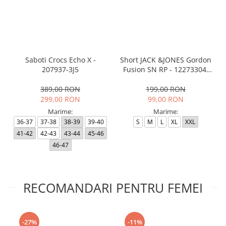
Saboti Crocs Echo X -
Short JACK &JONES Gordon
207937-3J5
Fusion SN RP - 12273304-
Black RP
389,00 RON
199,00 RON
299,00 RON
99,00 RON
Marime:
Marime:
36-37
37-38
38-39
39-40
S
M
L
XL
XXL
41-42
42-43
43-44
45-46
46-47
RECOMANDARI PENTRU FEMEI
-27%
-11%