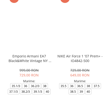
Emporio Armani EA7
NIKE Air Force 1 '07 Prem+ -
Black&White Vintage NY -
IO4842-500
AF18609-7X000541-MZ926
999,00 RON
729,00 RON
729,00 RON
649,00 RON
Marime:
Marime:
35.1/3
36
36.2/3
38
35.5
36
36.5
38
37.5
37.1/3
38.2/3
39.1/3
40
38.5
39
40