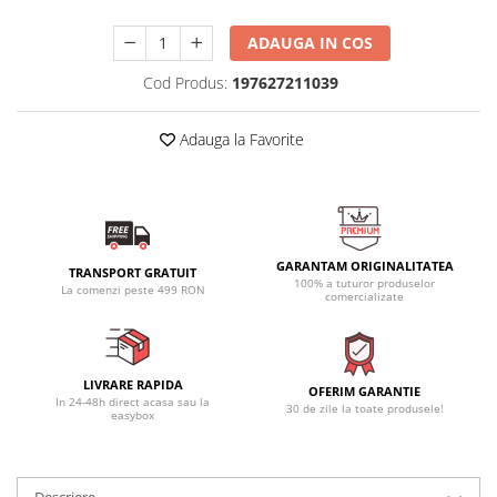
ADAUGA IN COS
Cod Produs:
197627211039
Adauga la Favorite
GARANTAM ORIGINALITATEA
TRANSPORT GRATUIT
100% a tuturor produselor
La comenzi peste 499 RON
comercializate
LIVRARE RAPIDA
OFERIM GARANTIE
In 24-48h direct acasa sau la
30 de zile la toate produsele!
easybox