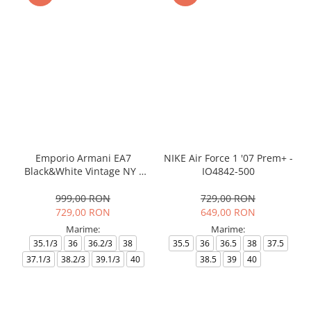
Emporio Armani EA7
NIKE Air Force 1 '07 Prem+ -
Black&White Vintage NY -
IO4842-500
AF18609-7X000541-MZ926
999,00 RON
729,00 RON
729,00 RON
649,00 RON
Marime:
Marime:
35.1/3
36
36.2/3
38
35.5
36
36.5
38
37.5
37.1/3
38.2/3
39.1/3
40
38.5
39
40