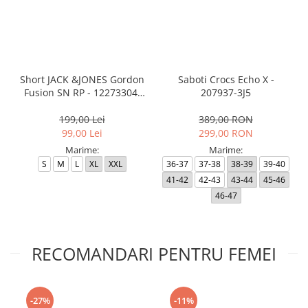
Short JACK &JONES Gordon
Saboti Crocs Echo X -
Fusion SN RP - 12273304-
207937-3J5
Black RP
199,00 Lei
389,00 RON
99,00 Lei
299,00 RON
Marime:
Marime:
S
M
L
XL
XXL
36-37
37-38
38-39
39-40
41-42
42-43
43-44
45-46
46-47
RECOMANDARI PENTRU FEMEI
-27%
-11%