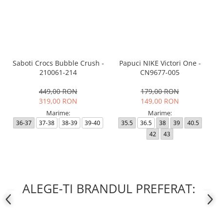
Saboti Crocs Bubble Crush -
Papuci NIKE Victori One -
210061-214
CN9677-005
449,00 RON
179,00 RON
319,00 RON
149,00 RON
Marime:
Marime:
36-37
37-38
38-39
39-40
35.5
36.5
38
39
40.5
42
43
ALEGE-TI BRANDUL PREFERAT: