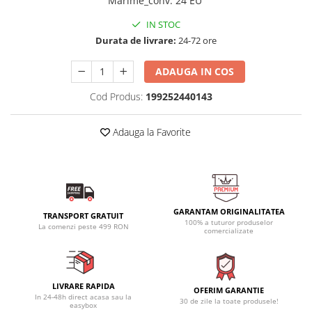
Marime_conv
:
24 EU
IN STOC
Durata de livrare:
24-72 ore
ADAUGA IN COS
Cod Produs:
199252440143
Adauga la Favorite
GARANTAM ORIGINALITATEA
TRANSPORT GRATUIT
100% a tuturor produselor
La comenzi peste 499 RON
comercializate
LIVRARE RAPIDA
OFERIM GARANTIE
In 24-48h direct acasa sau la
30 de zile la toate produsele!
easybox