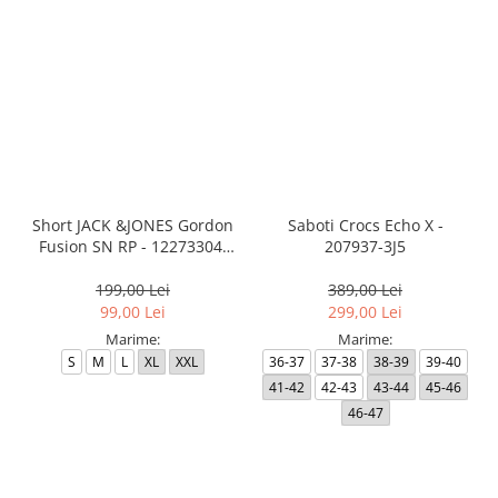
Short JACK &JONES Gordon
Saboti Crocs Echo X -
Fusion SN RP - 12273304-
207937-3J5
Black RP
199,00 Lei
389,00 Lei
99,00 Lei
299,00 Lei
Marime:
Marime:
S
M
L
XL
XXL
36-37
37-38
38-39
39-40
41-42
42-43
43-44
45-46
46-47