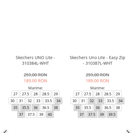
Skechers UNO Lite -
Skechers Uno Lite - Easy Zip
310384L-WHT
- 310387L-WHT
259,00 RON
259,00 RON
189,00 RON
189,00 RON
Marime:
Marime:
27
27.5
28
28.5
29
27
27.5
28
28.5
29
30
31
32
33
33.5
34
30
31
32
33
33.5
34
35
35.5
36
36.5
38
35
35.5
36
36.5
38
37
37.5
39
40
37
37.5
39
39.5