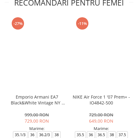
RECOMANDARI PENTRU FEMEI
-27%
-11%
Emporio Armani EA7
NIKE Air Force 1 '07 Prem+ -
Black&White Vintage NY -
IO4842-500
AF18609-7X000541-MZ926
999,00 RON
729,00 RON
729,00 RON
649,00 RON
Marime:
Marime:
35.1/3
36
36.2/3
38
35.5
36
36.5
38
37.5