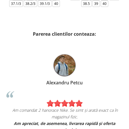
37.1/3
38.2/3
39.1/3
40
38.5
39
40
Parerea clientilor conteaza:
Alexandru Petcu
Am comandat 2 hanorace Nike. Se simt și arată exact ca în
magazinul fizic.
t
Am apreciat, de asemenea, livrarea rapidă și oferta