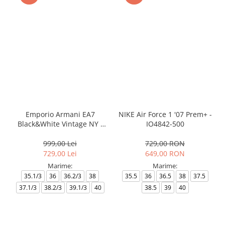
Emporio Armani EA7
NIKE Air Force 1 '07 Prem+ -
Black&White Vintage NY -
IO4842-500
AF18609-7X000541-MZ926
999,00 Lei
729,00 RON
729,00 Lei
649,00 RON
Marime:
Marime:
35.1/3
36
36.2/3
38
35.5
36
36.5
38
37.5
37.1/3
38.2/3
39.1/3
40
38.5
39
40