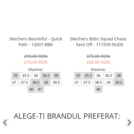
Skechers Bountiful - Quick
Skechers Bobs Squad Chaos
Path - 12607-BBK
- Face Off - 117209-NUDE
299,00 RON
379,00 RON
219,00 RON
259,00 RON
Marime:
Marime:
35
35.5
36
36.5
38
35
35.5
36
36.5
38
37
37.5
38.5
39
39.5
37
37.5
38.5
39
39.5
40
41
40
ALEGE-TI BRANDUL PREFERAT: