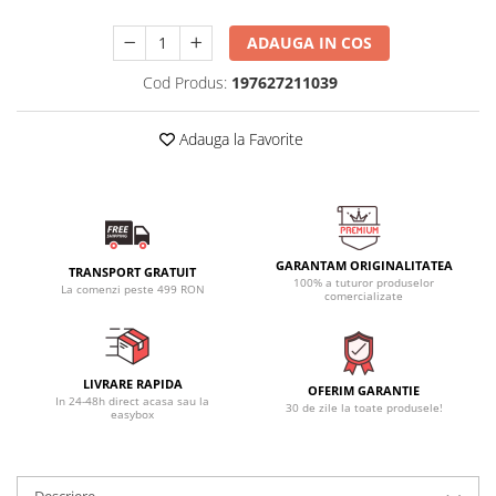
ADAUGA IN COS
Cod Produs:
197627211039
Adauga la Favorite
GARANTAM ORIGINALITATEA
TRANSPORT GRATUIT
100% a tuturor produselor
La comenzi peste 499 RON
comercializate
LIVRARE RAPIDA
OFERIM GARANTIE
In 24-48h direct acasa sau la
30 de zile la toate produsele!
easybox