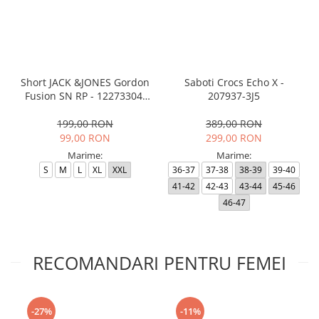
Short JACK &JONES Gordon
Saboti Crocs Echo X -
Fusion SN RP - 12273304-
207937-3J5
Black RP
199,00 RON
389,00 RON
99,00 RON
299,00 RON
Marime:
Marime:
S
M
L
XL
XXL
36-37
37-38
38-39
39-40
41-42
42-43
43-44
45-46
46-47
RECOMANDARI PENTRU FEMEI
-27%
-11%