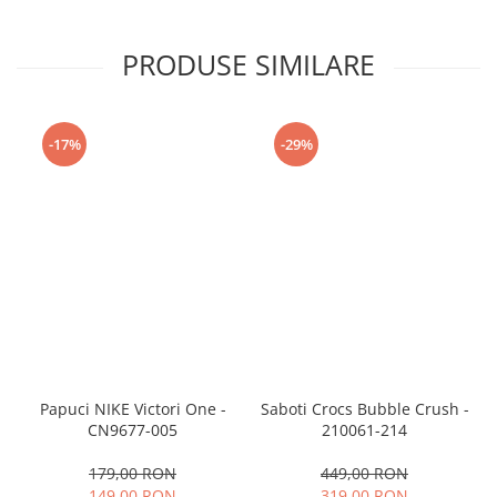
PRODUSE SIMILARE
-17%
-29%
Papuci NIKE Victori One -
Saboti Crocs Bubble Crush -
CN9677-005
210061-214
179,00 RON
449,00 RON
149,00 RON
319,00 RON