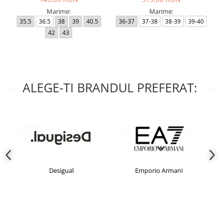
Marime:
Marime:
35.5
36.5
38
39
40.5
36-37
37-38
38-39
39-40
42
43
ALEGE-TI BRANDUL PREFERAT:
Desigual
Emporio Armani