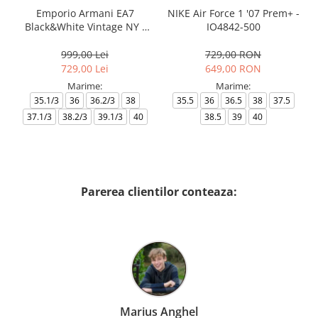
Emporio Armani EA7
NIKE Air Force 1 '07 Prem+ -
Black&White Vintage NY -
IO4842-500
AF18609-7X000541-MZ926
999,00 Lei
729,00 RON
729,00 Lei
649,00 RON
Marime:
Marime:
35.1/3
36
36.2/3
38
35.5
36
36.5
38
37.5
37.1/3
38.2/3
39.1/3
40
38.5
39
40
Parerea clientilor conteaza:
Marius Anghel