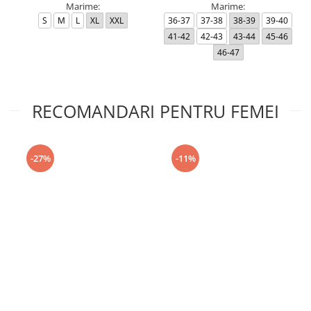
Marime:
Marime:
S
M
L
XL
XXL
36-37
37-38
38-39
39-40
41-42
42-43
43-44
45-46
46-47
RECOMANDARI PENTRU FEMEI
-27%
-11%