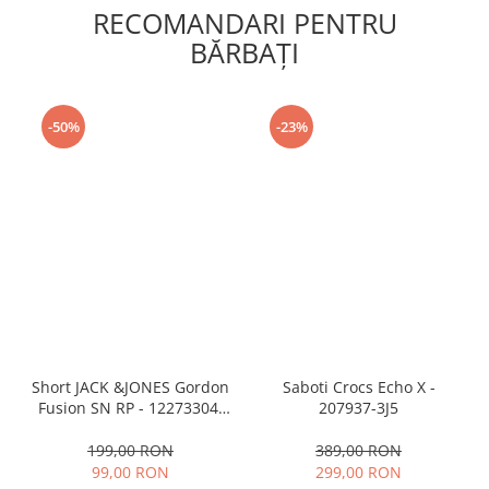
RECOMANDARI PENTRU
BĂRBAŢI
-50%
-23%
Short JACK &JONES Gordon
Saboti Crocs Echo X -
Fusion SN RP - 12273304-
207937-3J5
Black RP
199,00 RON
389,00 RON
99,00 RON
299,00 RON