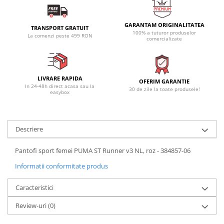
GARANTAM ORIGINALITATEA
TRANSPORT GRATUIT
100% a tuturor produselor
La comenzi peste 499 RON
comercializate
LIVRARE RAPIDA
OFERIM GARANTIE
In 24-48h direct acasa sau la
30 de zile la toate produsele!
easybox
Descriere
Pantofi sport femei PUMA ST Runner v3 NL, roz - 384857-06
Informatii conformitate produs
Caracteristici
Review-uri
(0)