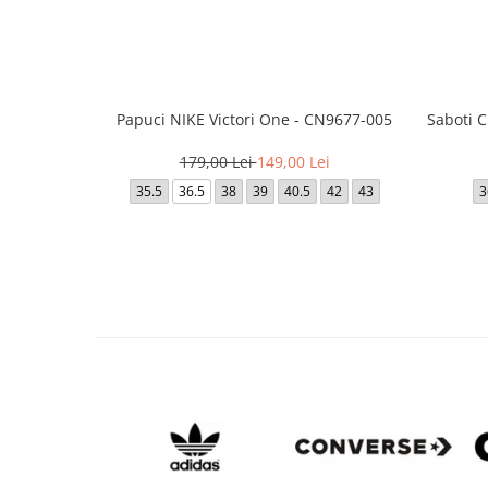
Papuci NIKE Victori One - CN9677-005
Saboti 
179,00 Lei
149,00 Lei
35.5
36.5
38
39
40.5
42
43
3