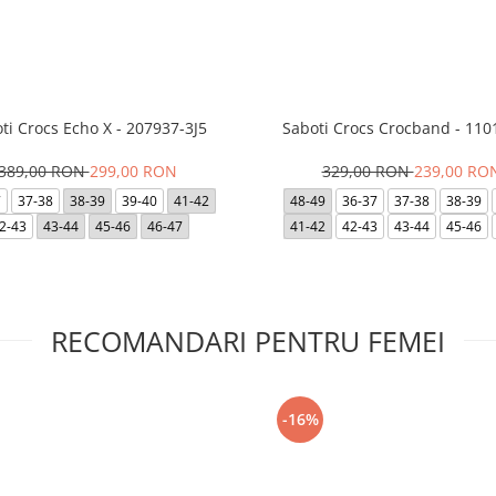
ti Crocs Echo X - 207937-3J5
Saboti Crocs Crocband - 110
389,00 RON
299,00 RON
329,00 RON
239,00 RO
7
37-38
38-39
39-40
41-42
48-49
36-37
37-38
38-39
2-43
43-44
45-46
46-47
41-42
42-43
43-44
45-46
RECOMANDARI PENTRU FEMEI
-16%