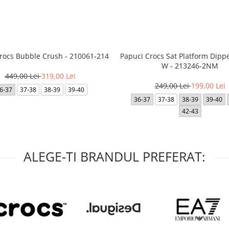
Crocs Bubble Crush - 210061-214
Papuci Crocs Sat Platform Dipp
W - 213246-2NM
449,00 Lei
319,00 Lei
249,00 Lei
199,00 Lei
6-37
37-38
38-39
39-40
36-37
37-38
38-39
39-40
42-43
ALEGE-TI BRANDUL PREFERAT: