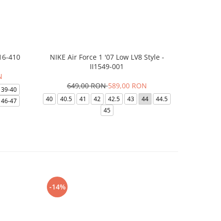
16-410
NIKE Air Force 1 '07 Low LV8 Style -
Papuci Jor
II1549-001
N
649,00 RON
589,00 RON
169,
39-40
40
40.5
41
42
42.5
43
44
44.5
49.5
40
46-47
45
-14%
-24%