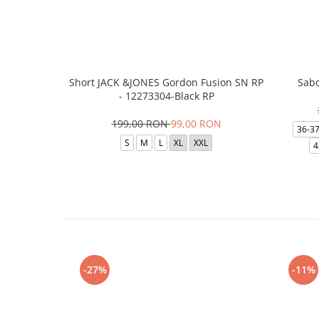
Short JACK &JONES Gordon Fusion SN RP
Sabo
- 12273304-Black RP
199,00 RON
99,00 RON
36-3
S
M
L
XL
XXL
4
-27%
-11%