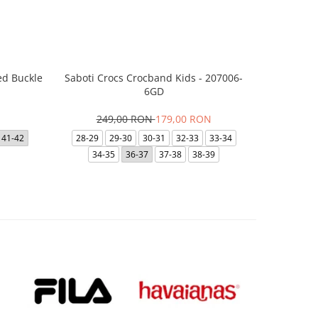
ed Buckle
Saboti Crocs Crocband Kids - 207006-
Saboti 
6GD
3
249,00 RON
179,00 RON
48-49
41-42
28-29
29-30
30-31
32-33
33-34
41-
34-35
36-37
37-38
38-39