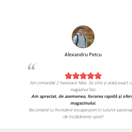
Marius Anghel
Sunt extrem de bucuros de achiziția mea de pe
escapesport.ro!
Am comandat un pair de sneakers JORDAN, și sunt cu
adevărat impresionat de calitatea lor.
Au venit în ambalajul lor autentic și au avut toate detaliile
specifice mărcii.