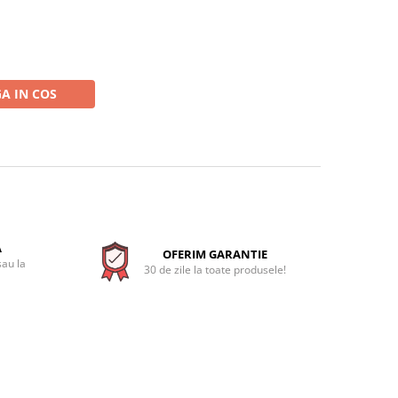
A IN COS
A
OFERIM GARANTIE
sau la
30 de zile la toate produsele!