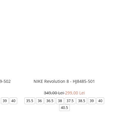
99-502
NIKE Revolution 8 - HJ8485-501
Saboti 
349,00 Lei
299,00 Lei
3
39
40
35.5
36
36.5
38
37.5
38.5
39
40
36-
40.5