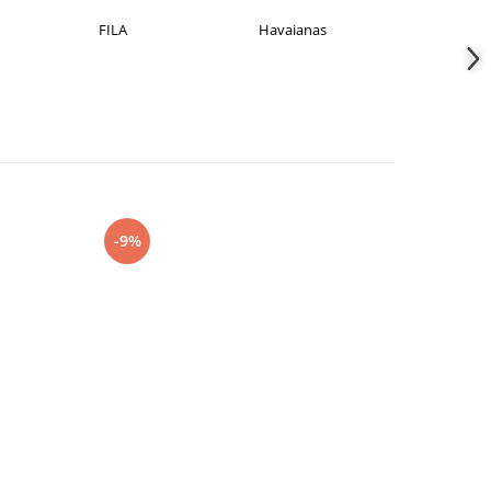
Havaianas
JACK &JONES
Jorda
-9%