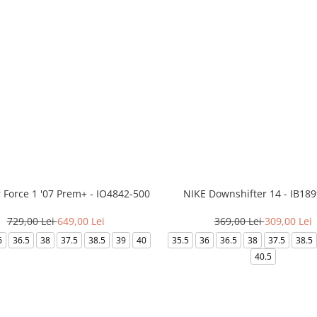
r Force 1 '07 Prem+ - IO4842-500
NIKE Downshifter 14 - IB18
729,00 Lei
649,00 Lei
369,00 Lei
309,00 Lei
6
36.5
38
37.5
38.5
39
40
35.5
36
36.5
38
37.5
38.5
40.5