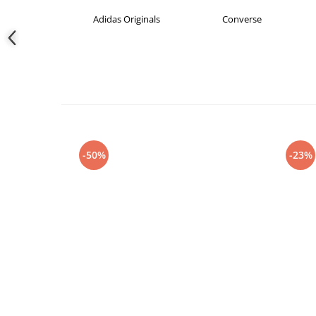
s Originals
Converse
crocs
-50%
-23%