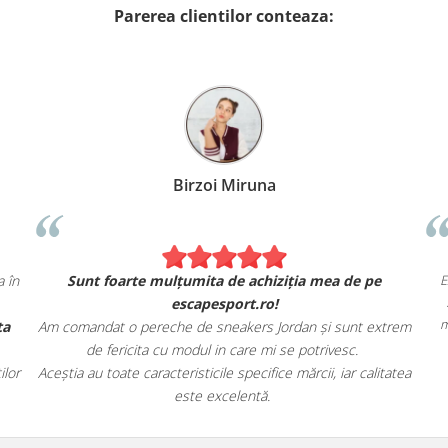
Parerea clientilor conteaza:
Alexandru Petcu
Am comandat 2 hanorace Nike. Se simt și arată exact ca în
Su
magazinul fizic.
Am apreciat, de asemenea, livrarea rapidă și oferta
Am com
magazinului.
Recomand cu încredere escapesport.ro tuturor pasionaților
Aceștia 
de încălțăminte sport!