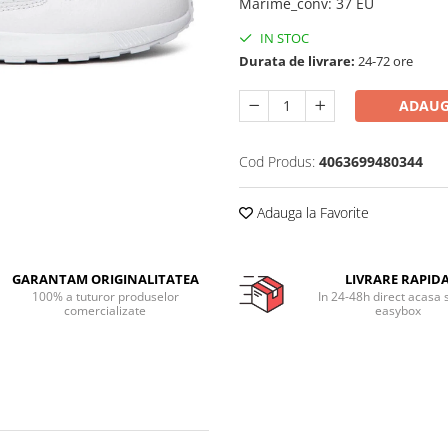
Marime_conv
:
37 EU
IN STOC
Durata de livrare:
24-72 ore
ADAUG
Cod Produs:
4063699480344
Adauga la Favorite
GARANTAM ORIGINALITATEA
LIVRARE RAPID
100% a tuturor produselor
In 24-48h direct acasa 
comercializate
easybox