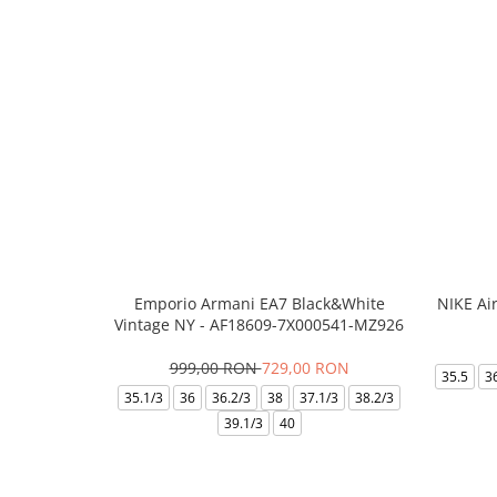
Emporio Armani EA7 Black&White
NIKE Ai
Vintage NY - AF18609-7X000541-MZ926
999,00 RON
729,00 RON
35.5
3
35.1/3
36
36.2/3
38
37.1/3
38.2/3
39.1/3
40