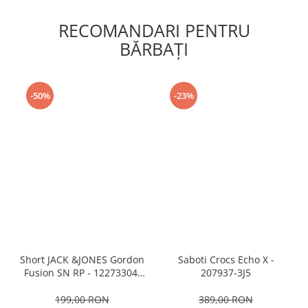
RECOMANDARI PENTRU
BĂRBAŢI
-50%
-23%
Short JACK &JONES Gordon
Saboti Crocs Echo X -
Fusion SN RP - 12273304-
207937-3J5
Black RP
199,00 RON
389,00 RON