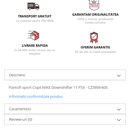
GARANTAM ORIGINALITATEA
TRANSPORT GRATUIT
100% a tuturor produselor
La comenzi peste 499 RON
comercializate
LIVRARE RAPIDA
OFERIM GARANTIE
In 24-48h direct acasa sau la
30 de zile la toate produsele!
easybox
Descriere
Pantofi sport Copii NIKE Downshifter 11 PSV - CZ3959-605
Informatii conformitate produs
Caracteristici
Review-uri
(0)