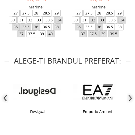
Marime:
Marime:
27
27.5
28
28.5
29
27
27.5
28
28.5
29
30
31
32
33
33.5
34
30
31
32
33
33.5
34
35
35.5
36
36.5
38
35
35.5
36
36.5
38
37
37.5
39
40
37
37.5
39
39.5
ALEGE-TI BRANDUL PREFERAT:
Desigual
Emporio Armani