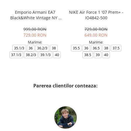
Emporio Armani EA7
NIKE Air Force 1 '07 Prem+ -
Black&White Vintage NY -
IO4842-500
AF18609-7X000541-MZ926
999,00 RON
729,00 RON
729,00 RON
649,00 RON
Marime:
Marime:
35.1/3
36
36.2/3
38
35.5
36
36.5
38
37.5
37.1/3
38.2/3
39.1/3
40
38.5
39
40
Parerea clientilor conteaza: