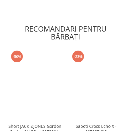
RECOMANDARI PENTRU
BĂRBAŢI
-50%
-23%
Short JACK &JONES Gordon
Saboti Crocs Echo X -