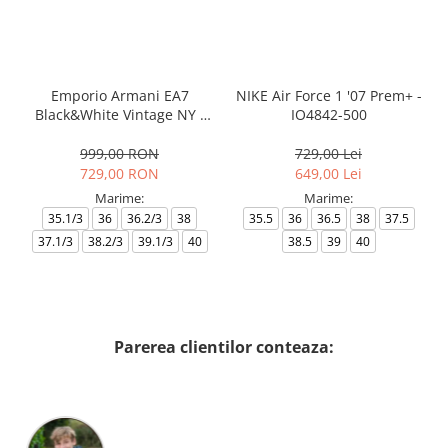
Emporio Armani EA7
NIKE Air Force 1 '07 Prem+ -
Black&White Vintage NY -
IO4842-500
AF18609-7X000541-MZ926
999,00 RON
729,00 Lei
729,00 RON
649,00 Lei
Marime:
Marime:
35.1/3
36
36.2/3
38
35.5
36
36.5
38
37.5
37.1/3
38.2/3
39.1/3
40
38.5
39
40
Parerea clientilor conteaza: