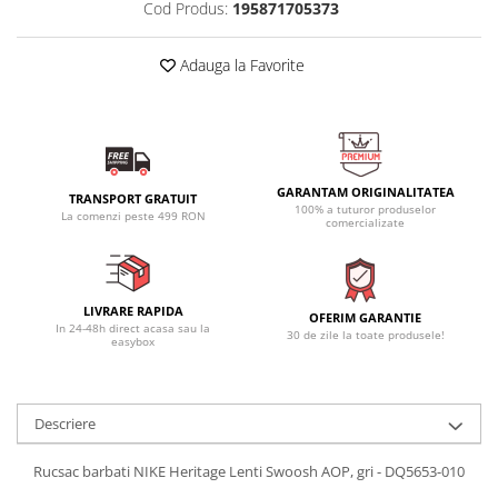
Cod Produs:
195871705373
Adauga la Favorite
GARANTAM ORIGINALITATEA
TRANSPORT GRATUIT
100% a tuturor produselor
La comenzi peste 499 RON
comercializate
LIVRARE RAPIDA
OFERIM GARANTIE
In 24-48h direct acasa sau la
30 de zile la toate produsele!
easybox
Descriere
Rucsac barbati NIKE Heritage Lenti Swoosh AOP, gri - DQ5653-010