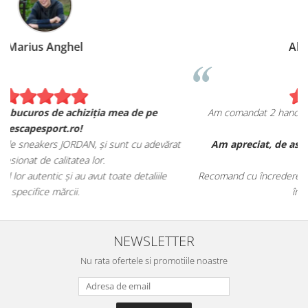
Marius Anghel
Sunt extrem de bucuros de achiziția mea de pe
escapesport.ro!
Am comandat un pair de sneakers JORDAN, și sunt cu adevărat
impresionat de calitatea lor.
Au venit în ambalajul lor autentic și au avut toate detaliile
R
specifice mărcii.
NEWSLETTER
Nu rata ofertele si promotiile noastre