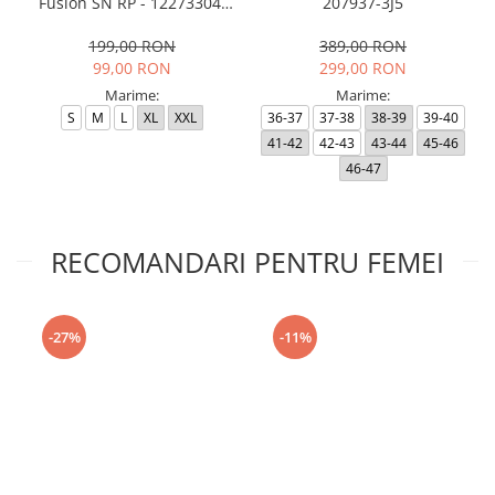
Fusion SN RP - 12273304-
207937-3J5
Black RP
199,00 RON
389,00 RON
99,00 RON
299,00 RON
Marime:
Marime:
S
M
L
XL
XXL
36-37
37-38
38-39
39-40
41-42
42-43
43-44
45-46
46-47
RECOMANDARI PENTRU FEMEI
-27%
-11%