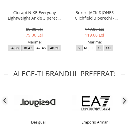
Ciorapi NIKE Everyday
Boxeri JACK &JONES
Lightweight Ankle 3 perechi
Clichfield 3 perechi -
- SX7677-100
12113943-Burgundy
89,00 Lei
149,00 Lei
79,00 Lei
119,00 Lei
Marime:
Marime:
34-38
38-42
42-46
46-50
S
M
L
XL
XXL
ALEGE-TI BRANDUL PREFERAT:
Desigual
Emporio Armani