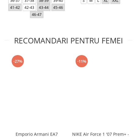
36-37
37-38
38-39
39-40
S
M
L
XL
XXL
41-42
42-43
43-44
45-46
46-47
RECOMANDARI PENTRU FEMEI
-27%
-11%
Emporio Armani EA7
NIKE Air Force 1 '07 Prem+ -