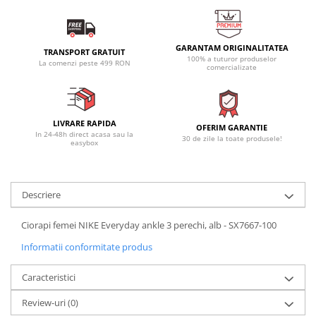
GARANTAM ORIGINALITATEA
TRANSPORT GRATUIT
100% a tuturor produselor
La comenzi peste 499 RON
comercializate
LIVRARE RAPIDA
OFERIM GARANTIE
In 24-48h direct acasa sau la
30 de zile la toate produsele!
easybox
Descriere
Ciorapi femei NIKE Everyday ankle 3 perechi, alb - SX7667-100
Informatii conformitate produs
Caracteristici
Review-uri
(0)