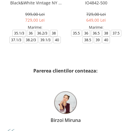
Black&White Vintage NY -
IO4842-500
AF18609-7X000541-MZ926
999,00 Lei
729,00 Lei
729,00 Lei
649,00 Lei
Marime:
Marime:
35.1/3
36
36.2/3
38
35.5
36
36.5
38
37.5
37.1/3
38.2/3
39.1/3
40
38.5
39
40
Parerea clientilor conteaza:
Birzoi Miruna