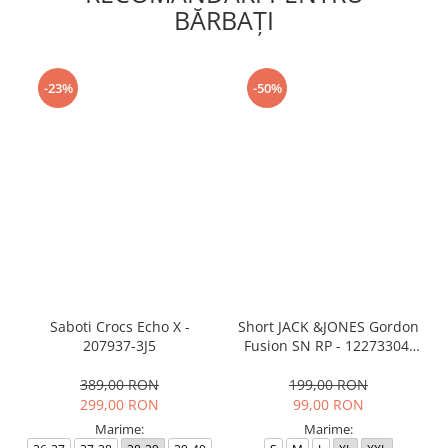
BĂRBAŢI
-23%
-50%
Saboti Crocs Echo X -
Short JACK &JONES Gordon
207937-3J5
Fusion SN RP - 12273304-
Black RP
389,00 RON
199,00 RON
299,00 RON
99,00 RON
Marime:
Marime: