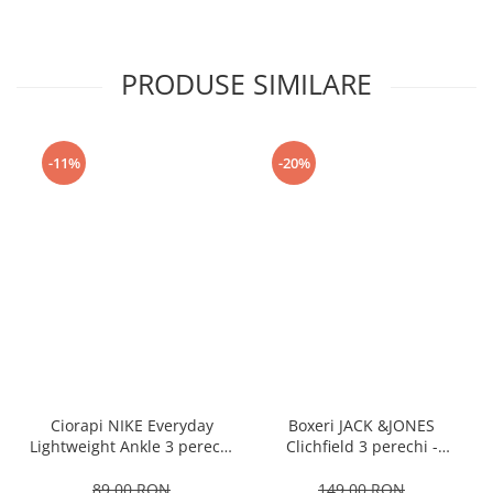
PRODUSE SIMILARE
-11%
-20%
Ciorapi NIKE Everyday
Boxeri JACK &JONES
Lightweight Ankle 3 perechi
Clichfield 3 perechi -
- SX7677-100
12113943-Burgundy
89,00 RON
149,00 RON