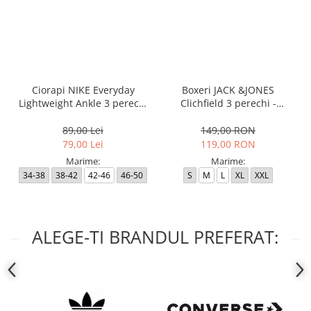
Ciorapi NIKE Everyday
Boxeri JACK &JONES
Lightweight Ankle 3 perechi
Clichfield 3 perechi -
- SX7677-100
12113943-Burgundy
89,00 Lei
149,00 RON
79,00 Lei
119,00 RON
Marime:
Marime:
34-38
38-42
42-46
46-50
S
M
L
XL
XXL
ALEGE-TI BRANDUL PREFERAT: