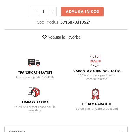
ADAUGA IN COS
Cod Produs:
5715870319521
Adauga la Favorite
GARANTAM ORIGINALITATEA
TRANSPORT GRATUIT
100% a tuturor produselor
La comenzi peste 499 RON
comercializate
LIVRARE RAPIDA
OFERIM GARANTIE
In 24-48h direct acasa sau la
30 de zile la toate produsele!
easybox