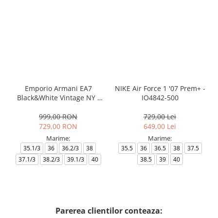
Emporio Armani EA7
NIKE Air Force 1 '07 Prem+ -
Black&White Vintage NY -
IO4842-500
AF18609-7X000541-MZ926
999,00 RON
729,00 Lei
729,00 RON
649,00 Lei
Marime:
Marime:
35.1/3
36
36.2/3
38
35.5
36
36.5
38
37.5
37.1/3
38.2/3
39.1/3
40
38.5
39
40
Parerea clientilor conteaza: