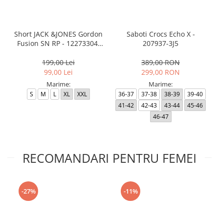
Short JACK &JONES Gordon
Saboti Crocs Echo X -
Fusion SN RP - 12273304-
207937-3J5
Black RP
199,00 Lei
389,00 RON
99,00 Lei
299,00 RON
Marime:
Marime:
S
M
L
XL
XXL
36-37
37-38
38-39
39-40
41-42
42-43
43-44
45-46
46-47
RECOMANDARI PENTRU FEMEI
-27%
-11%