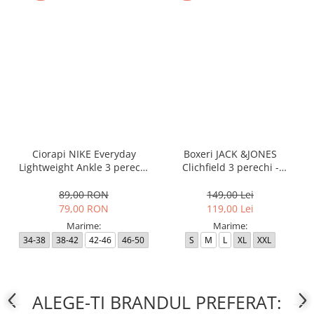
Ciorapi NIKE Everyday
Boxeri JACK &JONES
Lightweight Ankle 3 perechi
Clichfield 3 perechi -
- SX7677-100
12113943-Burgundy
89,00 RON
149,00 Lei
79,00 RON
119,00 Lei
Marime:
Marime:
34-38
38-42
42-46
46-50
S
M
L
XL
XXL
ALEGE-TI BRANDUL PREFERAT: