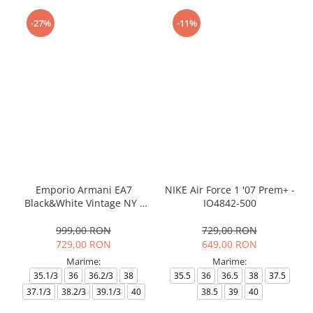
-27%
-11%
Emporio Armani EA7
NIKE Air Force 1 '07 Prem+ -
Black&White Vintage NY -
IO4842-500
AF18609-7X000541-MZ926
999,00 RON
729,00 RON
729,00 RON
649,00 RON
Marime:
Marime:
35.1/3
36
36.2/3
38
35.5
36
36.5
38
37.5
37.1/3
38.2/3
39.1/3
40
38.5
39
40