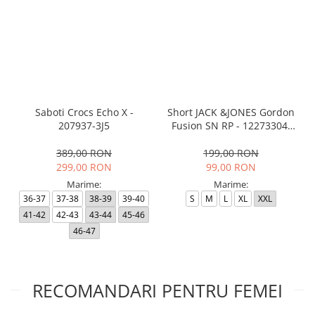
Saboti Crocs Echo X -
Short JACK &JONES Gordon
207937-3J5
Fusion SN RP - 12273304-
Black RP
389,00 RON
199,00 RON
299,00 RON
99,00 RON
Marime:
Marime:
36-37
37-38
38-39
39-40
S
M
L
XL
XXL
41-42
42-43
43-44
45-46
46-47
RECOMANDARI PENTRU FEMEI