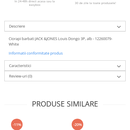
In 24-48h direct acasa sau la
30 de zile la toate produsele!
easybox
Descriere
Ciorapi barbati JACK &JONES Louis Dongo 3P, alb - 12260079-
White
Informatii conformitate produs
Caracteristici
Review-uri
(0)
PRODUSE SIMILARE
-11%
-20%