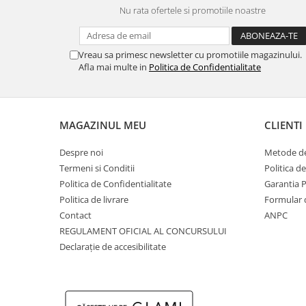
MINGI
MAIOURI
JACHETE ȘI GECI SPORT
PANTALONI SCURȚI
Graviton
Nu rata ofertele si promotiile noastre
crocs Jibbitz
CAMASI
VESTE
MAIOURI
Emporio Armani EA7
BLUGI
MAIOURI
BLUGI LUNGI
FULARE
Ultimate Kombat
Vreau sa primesc newsletter cu promotiile magazinului.
BLUGI SCURTI
Black&White
SETURI CADOU
Afla mai multe in
Politica de Confidentialitate
Classic Sneakers
MANUSI
Crusher
Core Identity
MAGAZINUL MEU
CLIENTI
Visibility
Incaltaminte Pro Running
Despre noi
Metode de
Termeni si Conditii
Politica d
Ghete baschet
Politica de Confidentialitate
Garantia 
Ghete fotbal
Politica de livrare
Formular 
Geci de iarna
Contact
ANPC
REGULAMENT OFICIAL AL CONCURSULUI
Jachete de primavara-toamna
Declarație de accesibilitate
Shorturi de baie