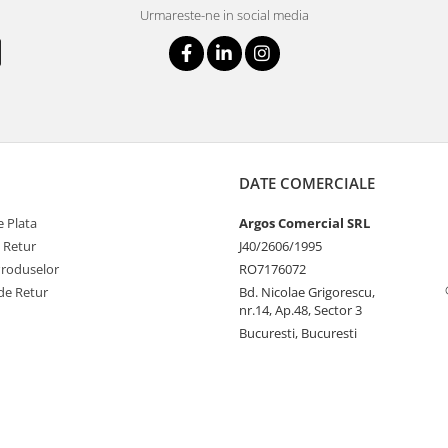
Urmareste-ne in social media
DATE COMERCIALE
 Plata
Argos Comercial SRL
e Retur
J40/2606/1995
Produselor
RO7176072
de Retur
Bd. Nicolae Grigorescu,
nr.14, Ap.48, Sector 3
Bucuresti, Bucuresti